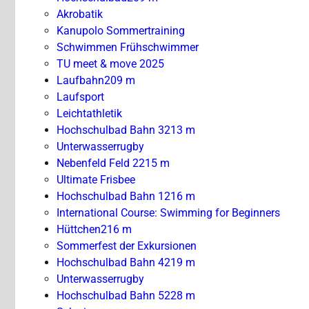
Akrobatik
Kanupolo Sommertraining
Schwimmen Frühschwimmer
TU meet & move 2025
Laufbahn
209 m
Laufsport
Leichtathletik
Hochschulbad Bahn 3
213 m
Unterwasserrugby
Nebenfeld Feld 2
215 m
Ultimate Frisbee
Hochschulbad Bahn 1
216 m
International Course: Swimming for Beginners
Hüttchen
216 m
Sommerfest der Exkursionen
Hochschulbad Bahn 4
219 m
Unterwasserrugby
Hochschulbad Bahn 5
228 m