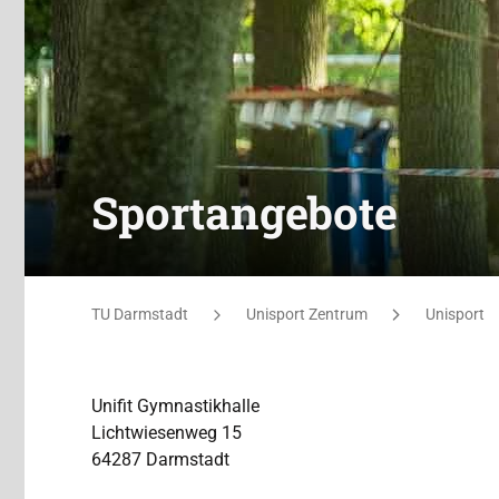
Sportangebote
Sie befinden sich hier:
TU Darmstadt
Unisport Zentrum
Unisport
Unifit Gymnastikhalle
Lichtwiesenweg 15
64287 Darmstadt