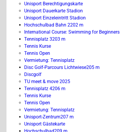
Unisport Berechtigungskarte
Unisport Dauerkarte Stadion
Unisport Einzeleintritt Stadion
Hochschulbad Bahn 2
202 m
International Course: Swimming for Beginners
Tennisplatz 3
203 m
Tennis Kurse
Tennis Open
Vermietung: Tennisplatz
Disc Golf-Parcours Lichtwiese
205 m
Discgolf
TU meet & move 2025
Tennisplatz 4
206 m
Tennis Kurse
Tennis Open
Vermietung: Tennisplatz
Unisport-Zentrum
207 m
Unisport Gästekarte
Hochschulbad
209 m