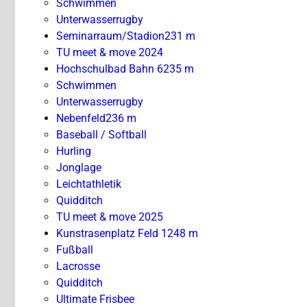
Schwimmen
Unterwasserrugby
Seminarraum/Stadion
231 m
TU meet & move 2024
Hochschulbad Bahn 6
235 m
Schwimmen
Unterwasserrugby
Nebenfeld
236 m
Baseball / Softball
Hurling
Jonglage
Leichtathletik
Quidditch
TU meet & move 2025
Kunstrasenplatz Feld 1
248 m
Fußball
Lacrosse
Quidditch
Ultimate Frisbee