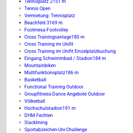
Tennisplatz 2
151 m
Tennis Open
Vermietung: Tennisplatz
Beachfeld 3
169 m
Footmesa-Footvolley
Cross Trainingsanlage
180 m
Cross Training im Unifit
Cross Training im Unifit Einzelplatzbuchung
Eingang Schwimmbad / Stadion
184 m
Mountainbiken
Multifunktionsplatz
186 m
Basketball
Functional Training Outdoor
Groupfitness-Dance Angebote Outdoor
Völkerball
Hochschulstadion
191 m
DHM Fechten
Slacklining
Sportabzeichen-Uni-Challenge