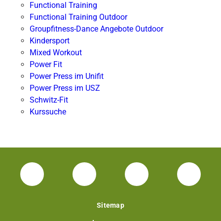
Functional Training
Functional Training Outdoor
Groupfitness-Dance Angebote Outdoor
Kindersport
Mixed Workout
Power Fit
Power Press im Unifit
Power Press im USZ
Schwitz-Fit
Kurssuche
Facebook Unisport-Zentrum
Instagram Unisport-Zentrum
Youtube TU Darms
Linked 
Sitemap