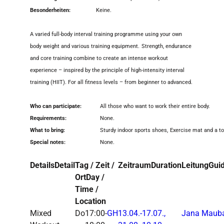
Besonderheiten:
Keine.
A varied full-body interval training programme using your own
body weight and various training equipment.
Strength, endurance
and core training combine to create an intense workout
experience – inspired by the principle of high-intensity interval
training (HIIT). For all fitness levels – from beginner to advanced.
Who can participate:
All those who want to work their entire body.
Requirements:
None.
What to bring:
Sturdy indoor sports shoes,
Exercise
mat and a to
Special notes:
None.
Details
Detail
Tag / Zeit /
Zeitraum
Duration
Leitung
Gui
Ort
Day /
Time /
Location
Mixed
Do
17:00-
GH
13.04.-
17.07.,
Jana Maub