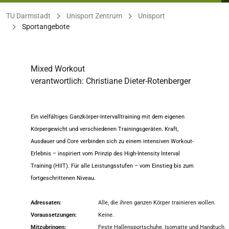
Sie befinden sich hier:
TU Darmstadt
Unisport Zentrum
Unisport
Sportangebote
Mixed Workout
verantwortlich: Christiane Dieter-Rotenberger
Ein vielfältiges Ganzkörper-Intervalltraining mit dem eigenen
.
Körpergewicht und verschiedenen Trainingsgeräten
Kraft,
Ausdauer und Core verbinden sich zu einem intensiven Workout-
Erlebnis
– inspiriert vom Prinzip des
High-Intensity Interval
Training (HIIT)
. Für alle Leistungsstufen – vom Einstieg bis zum
fortgeschrittenen Niveau.
Adressaten:
Alle, die ihren ganzen Körper trainieren wollen.
Voraussetzungen:
Keine.
Mitzubringen:
Feste Hallensportschuhe, Isomatte und Handtuch.