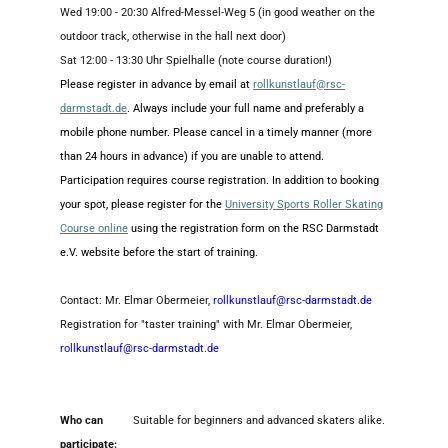
Wed 19:00 - 20:30 Alfred-Messel-Weg 5 (in good weather on the
outdoor track, otherwise in the hall next door)
Sat 12:00 - 13:30 Uhr Spielhalle (note course duration!)
Please register in advance by email at
rollkunstlauf@rsc-
darmstadt.de
. Always include your full name and preferably a
mobile phone number. Please cancel in a timely manner (more
than 24 hours in advance) if you are unable to attend.
Participation requires course registration. In addition to booking
your spot, please register for the
University Sports Roller Skating
Course online
using the registration form on the RSC Darmstadt
e.V. website before the start of training.
Contact: Mr. Elmar Obermeier,
rollkunstlauf@rsc-darmstadt.de
Registration for "taster training" with Mr. Elmar Obermeier,
rollkunstlauf@rsc-darmstadt.de
Who can
Suitable for beginners and advanced skaters alike.
participate: