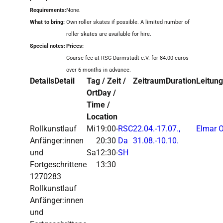
Requirements:
None.
What to bring:
Own roller skates if possible. A limited number of
roller skates are available for hire.
Special notes:
Prices:
Course fee at RSC Darmstadt e.V. for 84.00 euros
over 6 months in advance.
Details
Detail
Tag / Zeit /
Zeitraum
Duration
Leitung
Ort
Day /
Time /
Location
Rollkunstlauf
Mi
19:00-
RSC
22.04.-
17.07.,
Elmar 
Anfänger:innen
20:30
Da
31.08.-
10.10.
und
Sa
12:30-
SH
Fortgeschrittene
13:30
1270283
Rollkunstlauf
Anfänger:innen
und