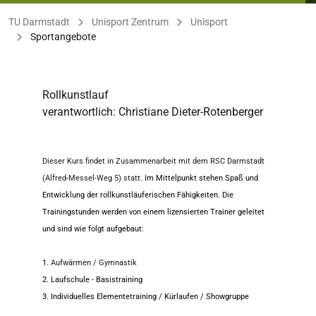
Sie befinden sich hier:
TU Darmstadt
Unisport Zentrum
Unisport
Sportangebote
Rollkunstlauf
verantwortlich: Christiane Dieter-Rotenberger
Dieser Kurs findet in Zusammenarbeit mit dem RSC Darmstadt
(Alfred-Messel-Weg 5) statt. I
m Mittelpunkt stehen Spaß und
Entwicklung der rollkunstläuferischen Fähigkeiten. Die
Trainingstunden werden von einem lizensierten Trainer geleitet
und sind wie folgt aufgebaut:
Aufwärmen / Gymnastik
1.
2. Laufschule - Basistraining
3. Individuelles Elementetraining / Kürlaufen / Showgruppe