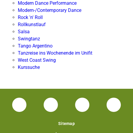
Modern Dance Performance
Modern-/Contemporary Dance
Rock 'n' Roll
Rollkunstlauf
Salsa
Swingtanz
Tango Argentino
Tanzreise ins Wochenende im Unifit
West Coast Swing
Kurssuche
Facebook Unisport-Zentrum
Instagram Unisport-Zentrum
Youtube TU Darms
Linked 
Sitemap