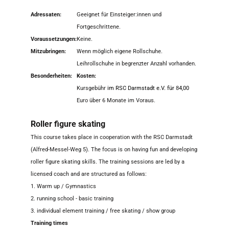
Adressaten:
Geeignet für Einsteiger:innen und
Fortgeschrittene.
Voraussetzungen:
Keine.
Mitzubringen:
Wenn möglich eigene Rollschuhe.
Leihrollschuhe in begrenzter Anzahl vorhanden.
Besonderheiten:
Kosten:
Kursgebühr
im RSC Darmstadt e.V. für
8
4,00
Euro über 6 Monate im Voraus.
Roller figure skating
This course takes place in cooperation with the RSC Darmstadt
(Alfred-Messel-Weg 5). The focus is on having fun and developing
roller figure skating skills. The training sessions are led by a
licensed coach and are structured as follows:
1. Warm up / Gymnastics
2. running school - basic training
3. individual element training / free skating / show group
Training times