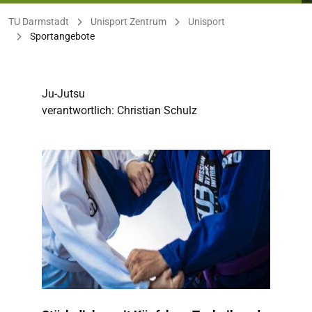
Sie befinden sich hier:
TU Darmstadt
Unisport Zentrum
Unisport
Sportangebote
Ju-Jutsu
verantwortlich: Christian Schulz