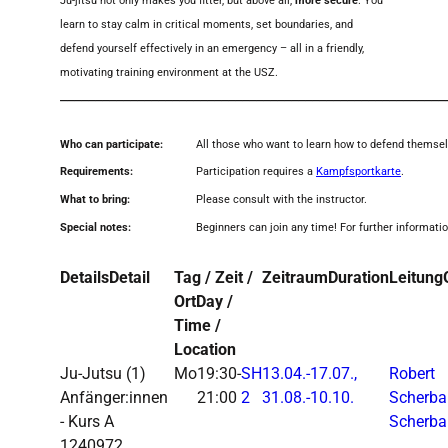
Ju-jitsu not only makes you fitter, but above all,
more secure
. You
learn to stay calm in critical moments, set boundaries, and
defend yourself effectively in an emergency – all in a friendly,
motivating training environment at the USZ.
_______________________________________________________
Who can participate:
All those who want to learn how to defend themselv
Requirements:
Participation requires a
Kampfsportkarte
.
What to bring:
Please consult with the instructor.
Special notes:
Beginners can join any time! For further informati
Details
Detail
Tag / Zeit /
Zeitraum
Duration
Leitung
Ort
Day /
Time /
Location
Ju-Jutsu
(1)
Mo
19:30-
SH
13.04.-
17.07.,
Robert
Anfänger:innen
21:00
2
31.08.-
10.10.
Scherb
- Kurs A
Scherb
1240972