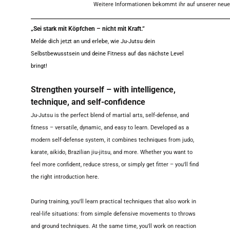
Weitere Informationen bekommt ihr auf unserer neu
_______________________________________________________
„Sei stark mit Köpfchen – nicht mit Kraft.“
Melde dich jetzt an und erlebe, wie Ju-Jutsu dein
Selbstbewusstsein und deine Fitness auf das nächste Level
bringt!
Strengthen yourself – with intelligence,
technique, and self-confidence
Ju-Jutsu is the perfect blend of martial arts, self-defense, and
fitness – versatile, dynamic, and easy to learn. Developed as a
modern self-defense system, it combines techniques from judo,
karate, aikido, Brazilian jiu-jitsu, and more. Whether you want to
feel more confident, reduce stress, or simply get fitter – you'll find
the right introduction here.
During training, you'll learn practical techniques that also work in
real-life situations: from simple defensive movements to throws
and ground techniques. At the same time, you'll work on reaction