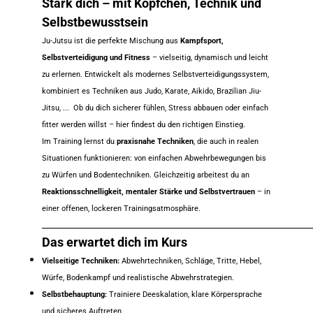
Stärk dich – mit Köpfchen, Technik und
Selbstbewusstsein
Ju-Jutsu ist die perfekte Mischung aus
Kampfsport,
Selbstverteidigung und Fitness
– vielseitig, dynamisch und leicht
zu erlernen. Entwickelt als modernes Selbstverteidigungssystem,
kombiniert es Techniken aus Judo, Karate, Aikido, Brazilian Jiu-
Jitsu, ... Ob du dich sicherer fühlen, Stress abbauen oder einfach
fitter werden willst – hier findest du den richtigen Einstieg.
Im Training lernst du
praxisnahe Techniken
, die auch in realen
Situationen funktionieren: von einfachen Abwehrbewegungen bis
zu Würfen und Bodentechniken. Gleichzeitig arbeitest du an
Reaktionsschnelligkeit, mentaler Stärke und Selbstvertrauen
– in
einer offenen, lockeren Trainingsatmosphäre.
_______________________________________________________
Das erwartet dich im Kurs
Vielseitige Techniken:
Abwehrtechniken, Schläge, Tritte, Hebel,
Würfe, Bodenkampf und realistische Abwehrstrategien.
Selbstbehauptung:
Trainiere Deeskalation, klare Körpersprache
und sicheres Auftreten.