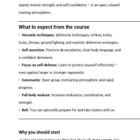
speed, mental strength, and self-confidence – in an open, relaxed
training atmosphere.
_______________________________________________________
What to expect from the course
•
Versatile techniques
: defensive techniques, strikes, kicks,
locks, throws, ground fighting, and realistic defensive strategies.
•
Self-assertion
: Practice de-escalation, clear body language, and
a confident demeanor.
•
Focus on self-defense
: Learn to protect yourself effectively –
even against larger or stronger opponents.
•
Community
: Open group, motivating atmosphere, and rapid
progress.
•
Full-body workout
: Increase endurance, coordination, and
strength.
•
Belt
: You can optionally prepare for and take exams with us.
_______________________________________________________
Why you should start