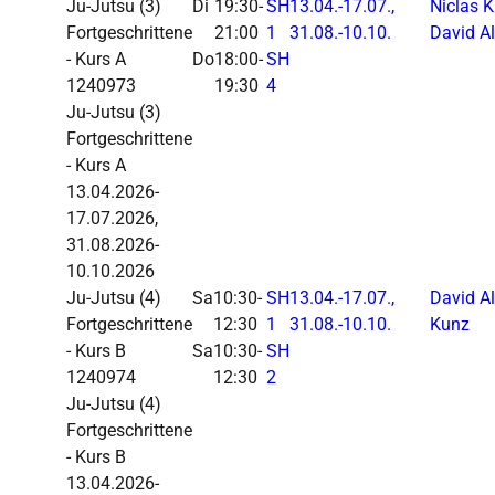
Ju-Jutsu
(3)
Di
19:30-
SH
13.04.-
17.07.,
Niclas 
Fortgeschrittene
21:00
1
31.08.-
10.10.
David Al
- Kurs A
Do
18:00-
SH
1240973
19:30
4
Ju-Jutsu (3)
Fortgeschrittene
- Kurs A
13.04.2026-
17.07.2026,
31.08.2026-
10.10.2026
Ju-Jutsu
(4)
Sa
10:30-
SH
13.04.-
17.07.,
David Al
Fortgeschrittene
12:30
1
31.08.-
10.10.
Kunz
- Kurs B
Sa
10:30-
SH
1240974
12:30
2
Ju-Jutsu (4)
Fortgeschrittene
- Kurs B
13.04.2026-