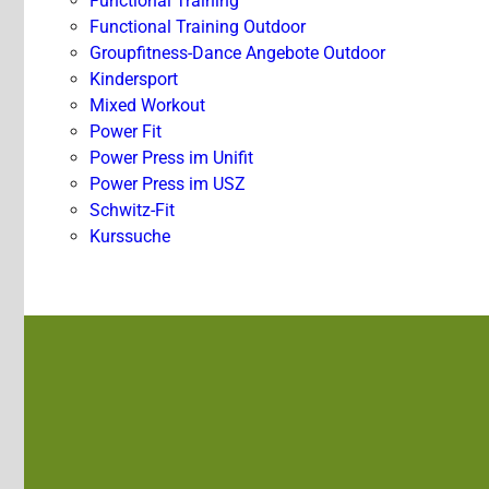
Functional Training
Functional Training Outdoor
Groupfitness-Dance Angebote Outdoor
Kindersport
Mixed Workout
Power Fit
Power Press im Unifit
Power Press im USZ
Schwitz-Fit
Kurssuche