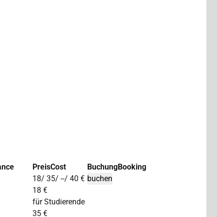
ance
Preis
Cost
Buchung
Booking
18/ 35/ --/ 40 €
18 €
für Studierende
35 €