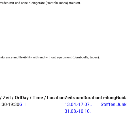
erden mit und ohne Kleingeräte (Hanteln,Tubes) trainiert.
.
endurance and flexibility with and without equipment (dumbbells, tubes).
/ Zeit / Ort
Day / Time / Location
Zeitraum
Duration
Leitung
Guid
:30-19:30
GH
13.04.-
17.07.,
Steffen Junk
31.08.-
10.10.