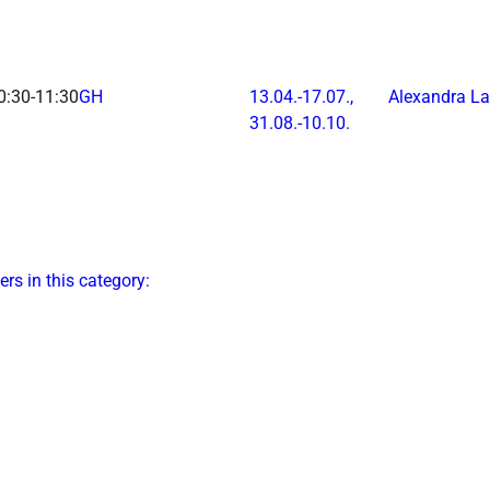
0:30-11:30
GH
13.04.-
17.07.,
Alexandra L
31.08.-
10.10.
ers in this category: