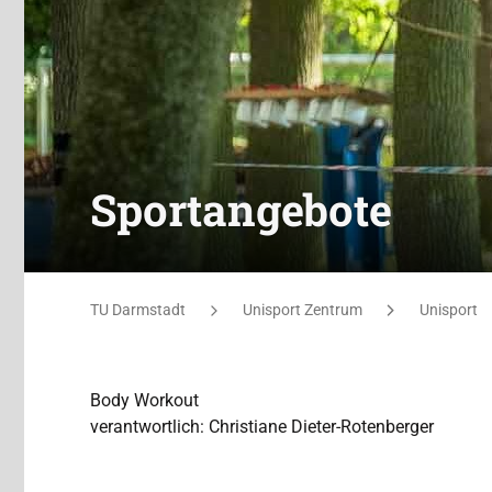
Sportangebote
Sie befinden sich hier:
TU Darmstadt
Unisport Zentrum
Unisport
Body Workout
verantwortlich: Christiane Dieter-Rotenberger