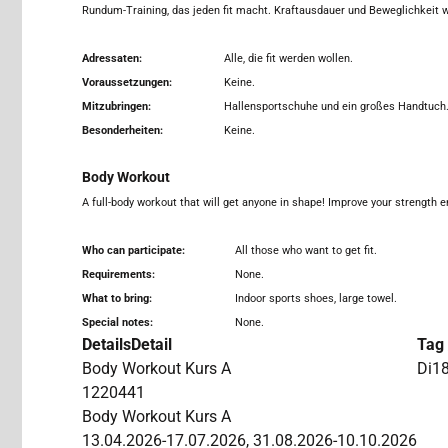
Rundum-Training, das jeden fit macht. Kraftausdauer und Beweglichkeit w
Adressaten:
Alle, die fit werden wollen.
Voraussetzungen:
Keine.
Mitzubringen:
Hallensportschuhe und ein großes Handtuch
Besonderheiten:
Keine.
Body Workout
A full-body workout that will get anyone in shape! Improve your strength 
Who can participate:
All those who want to get fit.
Requirements:
None.
What to bring:
Indoor sports shoes, large towel.
Special notes:
None.
Details
Detail
Tag 
Body Workout
Kurs A
Di
18
1220441
Body Workout Kurs A
13.04.2026-17.07.2026, 31.08.2026-10.10.2026