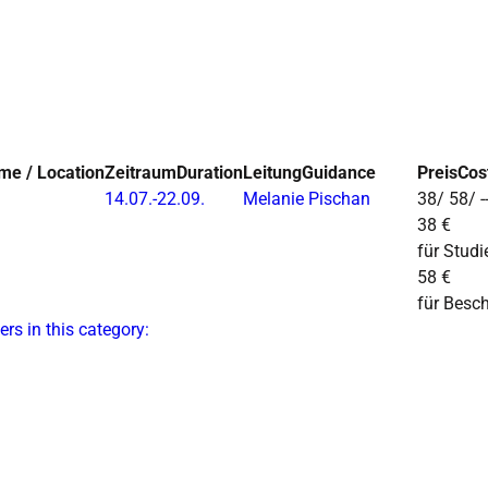
ime / Location
Zeitraum
Duration
Leitung
Guidance
Preis
Cos
14.07.-
22.09.
Melanie Pischan
38/ 58/ --
38 €
für Studi
58 €
für Besch
ers in this category: