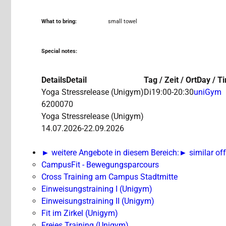
What to bring:
small towel
Special notes:
Details
Detail
Tag / Zeit / Ort
Day / T
Yoga Stressrelease (Unigym)
Di
19:00-20:30
uniGym
6200070
Yoga Stressrelease (Unigym)
14.07.2026-
22.09.2026
► weitere Angebote in diesem Bereich:
► similar off
CampusFit - Bewegungsparcours
Cross Training am Campus Stadtmitte
Einweisungstraining I (Unigym)
Einweisungstraining II (Unigym)
Fit im Zirkel (Unigym)
Freies Training (Unigym)