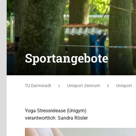
Sportangebote
Sie befinden sich hier:
TU Darmstadt
Unisport Zentrum
Unisport
Yoga Stressrelease (Unigym)
verantwortlich: Sandra Rösler