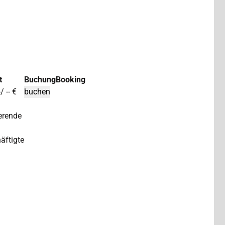
t
Buchung
Booking
/ -- €
erende
äftigte