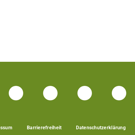
Facebook Unisport-Zentrum
Instagram Unisport-Z
Youtube TU 
Link
essum
Barrierefreiheit
Datenschutzerklärung