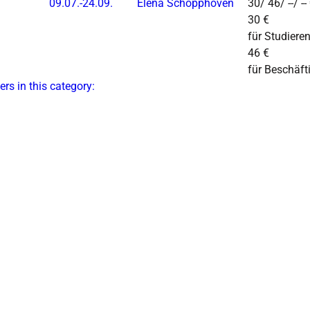
09.07.-
24.09.
Elena Schopphoven
30/ 46/ --/ --
30 €
für Studiere
46 €
für Beschäft
ers in this category: