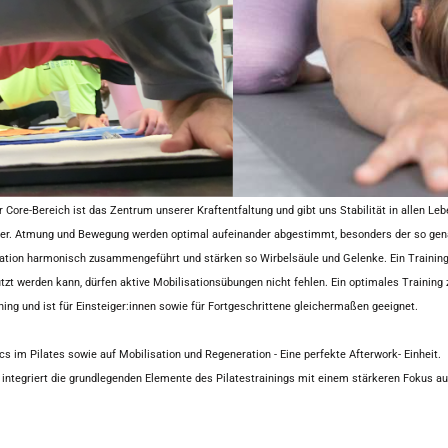
r Core-Bereich ist das Zentrum unserer Kraftentfaltung und gibt uns Stabilität in allen Le
er. Atmung und Bewegung werden optimal aufeinander abgestimmt, besonders der so gen
tion harmonisch zusammengeführt und stärken so Wirbelsäule und Gelenke. Ein Training d
tzt werden kann, dürfen aktive Mobilisationsübungen nicht fehlen. Ein optimales Training
ning und ist für Einsteiger:innen sowie für Fortgeschrittene gleichermaßen geeignet.
cs im Pilates sowie auf Mobilisation und Regeneration - Eine perfekte Afterwork- Einheit.
 integriert die grundlegenden Elemente des Pilatestrainings mit einem stärkeren Fokus auf