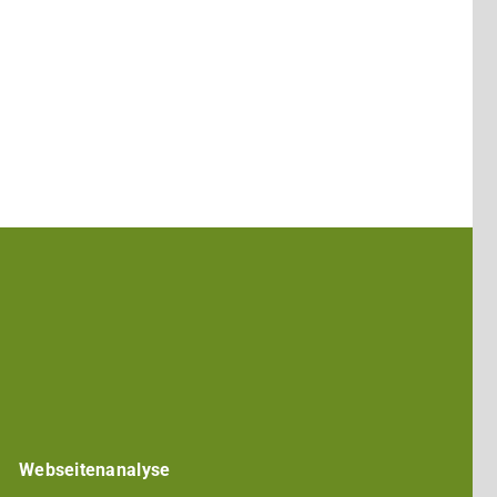
entrum
Darmstadt
ed in
Webseitenanalyse