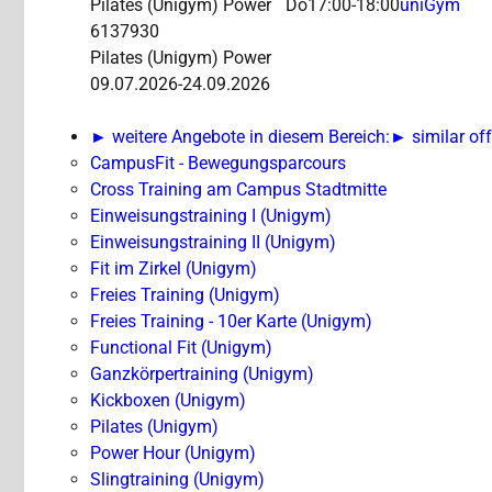
Pilates (Unigym)
Power
Do
17:00-18:00
uniGym
6137930
Pilates (Unigym) Power
09.07.2026-
24.09.2026
► weitere Angebote in diesem Bereich:
► similar off
CampusFit - Bewegungsparcours
Cross Training am Campus Stadtmitte
Einweisungstraining I (Unigym)
Einweisungstraining II (Unigym)
Fit im Zirkel (Unigym)
Freies Training (Unigym)
Freies Training - 10er Karte (Unigym)
Functional Fit (Unigym)
Ganzkörpertraining (Unigym)
Kickboxen (Unigym)
Pilates (Unigym)
Power Hour (Unigym)
Slingtraining (Unigym)