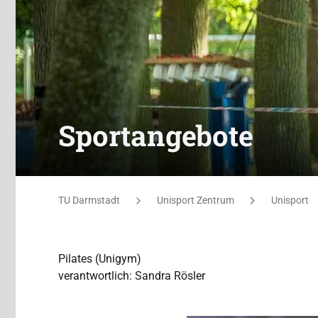
Sportangebote
Sie befinden sich hier:
TU Darmstadt
Unisport Zentrum
Unisport
Pilates (Unigym)
verantwortlich: Sandra Rösler