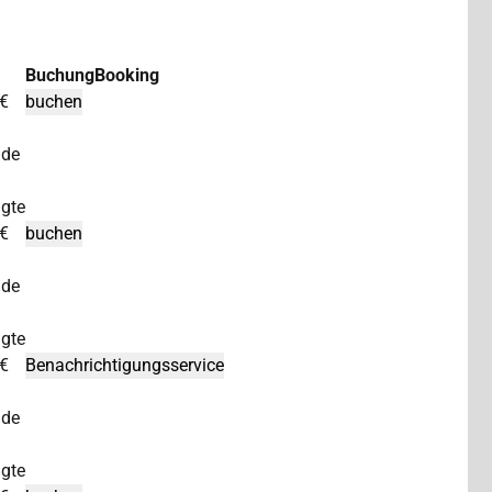
Buchung
Booking
 €
nde
igte
 €
nde
igte
 €
nde
igte