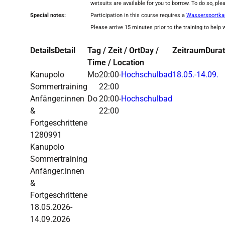
wetsuits are available for you to borrow. To do so, ple
Special notes:
Participation in this course requires a
Wassersportka
Please arrive 15 minutes prior to the training to help
Details
Detail
Tag / Zeit / Ort
Day /
Zeitraum
Durat
Time / Location
Kanupolo
Mo
20:00-
Hochschulbad
18.05.-
14.09.
Sommertraining
22:00
Anfänger:innen
Do
20:00-
Hochschulbad
&
22:00
Fortgeschrittene
1280991
Kanupolo
Sommertraining
Anfänger:innen
&
Fortgeschrittene
18.05.2026-
14.09.2026