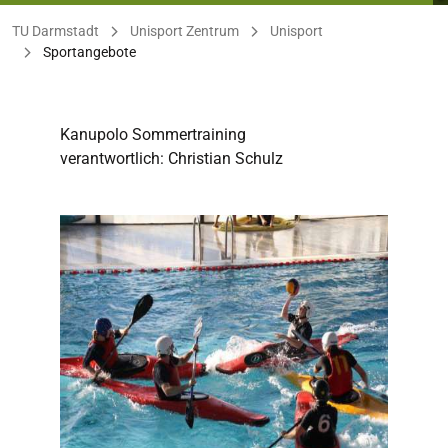
Sie befinden sich hier:
TU Darmstadt
Unisport Zentrum
Unisport
Sportangebote
Kanupolo Sommertraining
verantwortlich: Christian Schulz