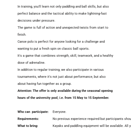
In training, you'll learn not only paddling and ball skills, but also
perfect balance and the tactical ability to make lightning-fast
decisions under pressure.
The game is full of action and unexpected twists from start to
finish.
Canoe polo is perfect for anyone looking for a challenge and
wanting to put a fresh spin on classic ball sports.
It's a game that combines strength, skill, teamwork, and a healthy
dose of adrenaline.
In addition to regular training, we also participate in various
tournaments, where it's not just about performance, but also
about having fun together as a group.
Attention: The offer is only available during the seasonal opening
hours of the university pool, i.e. from 15 May to 15 September.
Who can participate:
Everyone.
Requirements:
No previous experience required but participants shou
What to bring:
Kayaks and paddling equipment will be available. All you