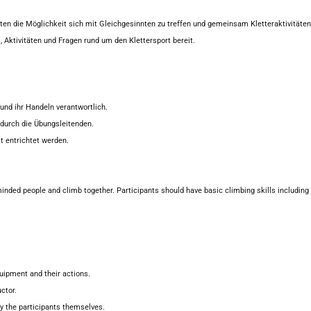
eten die Möglichkeit sich mit Gleichgesinnten zu treffen und gemeinsam Kletteraktivitäte
s, Aktivitäten und Fragen rund um den Klettersport bereit.
l und ihr Handeln verantwortlich.
durch die Übungsleitenden.
t entrichtet werden.
nded people and climb together. Participants should have basic climbing skills including b
quipment and their actions.
ctor.
 by the participants themselves.