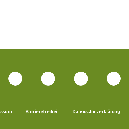
Facebook Unisport-Zentrum
Instagram Unisport-Z
Youtube TU 
Link
essum
Barrierefreiheit
Datenschutzerklärung