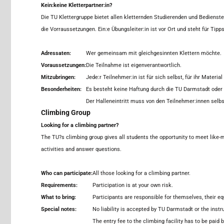
Kein:keine Kletterpartner:in?
Die TU Klettergruppe bietet allen kletternden Studierenden und Bedienst
die Vorraussetzungen. Ein:e Übungsleiter:in ist vor Ort und steht für Tipp
Adressaten:
Wer gemeinsam mit gleichgesinnten Klettern möchte.
Voraussetzungen:
Die Teilnahme ist eigenverantwortlich.
Mitzubringen:
Jede:r Teilnehmer:in ist für sich selbst, für ihr Materia
Besonderheiten:
Es besteht keine Haftung durch die TU Darmstadt oder 
Der Halleneintritt muss von den Teilnehmer:innen selbs
Climbing Group
Looking for a climbing partner?
The TU?s climbing group gives all students the opportunity to meet like-mi
activities and answer questions.
Who can participate:
All those looking for a climbing partner.
Requirements:
Participation is at your own risk.
What to bring:
Participants are responsible for themselves, their e
Special notes:
No liability is accepted by TU Darmstadt or the instru
The entry fee to the climbing facility has to be paid