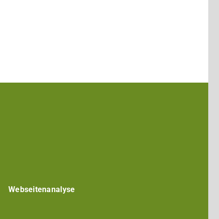
entrum
Darmstadt
ed in
Webseitenanalyse