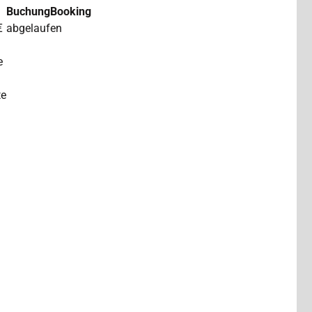
Buchung
Booking
€
abgelaufen
e
te