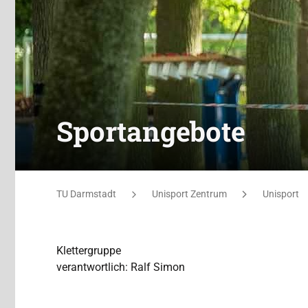
Sportangebote
Sie befinden sich hier:
TU Darmstadt
Unisport Zentrum
Unisport
Klettergruppe
verantwortlich: Ralf Simon