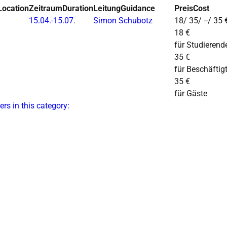
Location
Zeitraum
Duration
Leitung
Guidance
Preis
Cost
15.04.-
15.07.
Simon Schubotz
18/ 35/ --/ 35 
18 €
für Studierend
35 €
für Beschäftig
35 €
für Gäste
ers in this category: