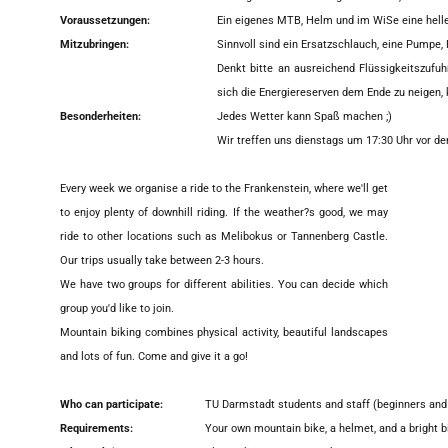
Voraussetzungen:
Ein eigenes MTB, Helm und im WiSe eine hell
Mitzubringen:
Sinnvoll sind ein Ersatzschlauch, eine Pumpe,
Denkt bitte an ausreichend Flüssigkeitszufu
sich die Energiereserven dem Ende zu neigen, k
Besonderheiten:
Jedes Wetter kann Spaß machen ;)
Wir treffen uns dienstags um 17:30 Uhr vor d
Every week we organise a ride to the Frankenstein, where we'll get
to enjoy plenty of downhill riding. If the weather?s good, we may
ride to other locations such as Melibokus or Tannenberg Castle.
Our trips usually take between 2-3 hours.
We have two groups for different abilities. You can decide which
group you'd like to join.
Mountain biking combines physical activity, beautiful landscapes
and lots of fun. Come and give it a go!
Who can participate:
TU Darmstadt students and staff (beginners and 
Requirements:
Your own mountain bike, a helmet, and a bright bik