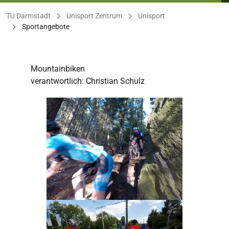
Sie befinden sich hier:
TU Darmstadt
Unisport Zentrum
Unisport
Sportangebote
Mountainbiken
verantwortlich: Christian Schulz