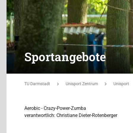
Sportangebote
Sie befinden sich hier:
TU Darmstadt
Unisport Zentrum
Unisport
Aerobic - Crazy-Power-Zumba
verantwortlich: Christiane Dieter-Rotenberger