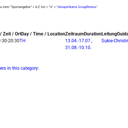
item “Sportangebot” > A-Z list > "U" > "
Unisportkarte Groupfitness
".
/ Zeit / Ort
Day / Time / Location
Zeitraum
Duration
Leitung
Guid
:30-20:30
TH
13.04.-
17.07.,
Sukie-Christi
31.08.-
10.10.
ers in this category: