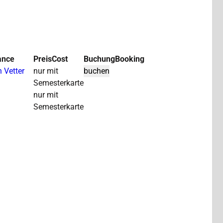
ance
Preis
Cost
Buchung
Booking
n Vetter
nur mit
Semesterkarte
nur mit
Semesterkarte