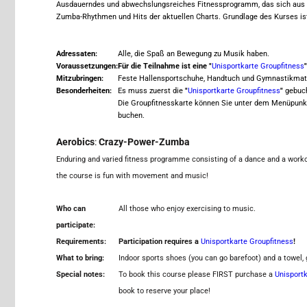
Ausdauerndes und abwechslungsreiches Fitnessprogramm, das sich aus 
Zumba-Rhythmen und Hits der aktuellen Charts. Grundlage des Kurses is
Adressaten:
Alle, die Spaß an Bewegung zu Musik haben.
Voraussetzungen:
Für die Teilnahme ist eine "
Unisportkarte Groupfitness
Mitzubringen:
Feste Hallensportschuhe, Handtuch und Gymnastikmat
Besonderheiten:
Es muss zuerst die
"
Unisportkarte Groupfitness
"
gebuch
Die Groupfitnesskarte können Sie unter dem Menüpunk
buchen.
Aerobics
:
Crazy-Power-Zumba
Enduring and varied fitness programme consisting of a dance and a worko
the course is fun with movement and music!
Who can
All those who enjoy exercising to music.
participate:
Requirements:
Participation requires a
Unisportkarte Groupfitness
!
What to bring:
Indoor sports shoes (you can go barefoot) and a towel,
Special notes:
To book this course
please FIRST purchase a
Unisportk
book to reserve your place!