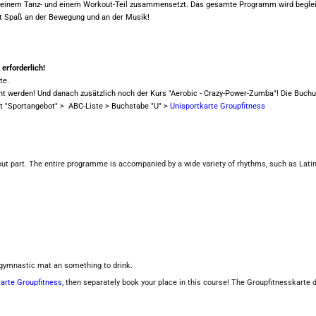
einem Tanz- und einem Workout-Teil zusammensetzt. Das gesamte Programm wird begleit
t Spaß an der Bewegung und an der Musik!
" erforderlich!
te.
t werden! Und danach zusätzlich noch der Kurs "Aerobic - Crazy-Power-Zumba"! Die Buch
t "Sportangebot" > ABC-Liste > Buchstabe "U" >
Unisportkarte Groupfitness
ut part. The entire programme is accompanied by a wide variety of rhythms, such as Lati
gymnastic mat an something to drink.
arte Groupfitness
, then separately book your place in this course! The Groupfitnesskarte 