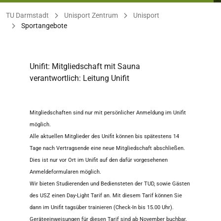
Sie befinden sich hier:
TU Darmstadt
Unisport Zentrum
Unisport
Sportangebote
Unifit: Mitgliedschaft mit Sauna
verantwortlich: Leitung Unifit
Mitgliedschaften sind nur mit persönlicher Anmeldung im Unifit
möglich.
Alle aktuellen Mitglieder des Unifit können bis spätestens 14
Tage nach Vertragsende eine neue Mitgliedschaft abschließen.
Dies ist nur vor Ort im Unifit auf den dafür vorgesehenen
Anmeldeformularen möglich.
Wir bieten Studierenden und Bediensteten der TUD, sowie Gästen
des USZ einen Day-Light Tarif an. Mit diesem Tarif können Sie
dann im Unifit tagsüber trainieren (Check-In bis 15.00 Uhr).
Geräteeinweisungen für diesen Tarif sind ab November buchbar.