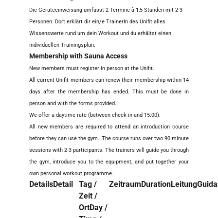
Die Geräteeinweisung umfasst 2 Termine à 1,5 Stunden mit 2-3
Personen. Dort erklärt dir ein/e TrainerIn des Unifit alles
Wissenswerte rund um dein Workout und du erhältst einen
individuellen Trainingsplan.
Membership with Sauna Access
New members must register in person at the Unifit.
All current Unifit members can renew their membership within 14
days after the membership has ended. This must be done in
person and with the forms provided.
We offer a daytime rate (between check-in and 15:00).
All new members are required to attend an introduction course
before they can use the gym.
The course runs over two 90 minute
sessions with 2-3 participants. The trainers will guide you through
the gym, introduce you to the equipment, and put together your
own personal workout programme.
Details
Detail
Tag /
Zeitraum
Duration
Leitung
Guida
Zeit /
Ort
Day /