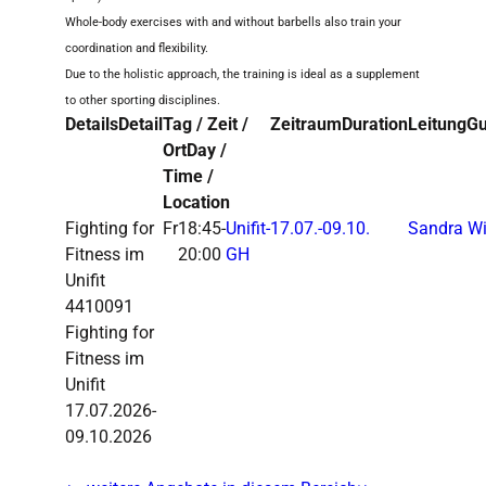
Whole-body exercises with and without barbells also train your
coordination and flexibility.
Due to the holistic approach, the training is ideal as a supplement
to other sporting disciplines.
Details
Detail
Tag / Zeit /
Zeitraum
Duration
Leitung
Gu
Ort
Day /
Time /
Location
Fighting for
Fr
18:45-
Unifit-
17.07.-
09.10.
Sandra Wi
Fitness im
20:00
GH
Unifit
4410091
Fighting for
Fitness im
Unifit
17.07.2026-
09.10.2026