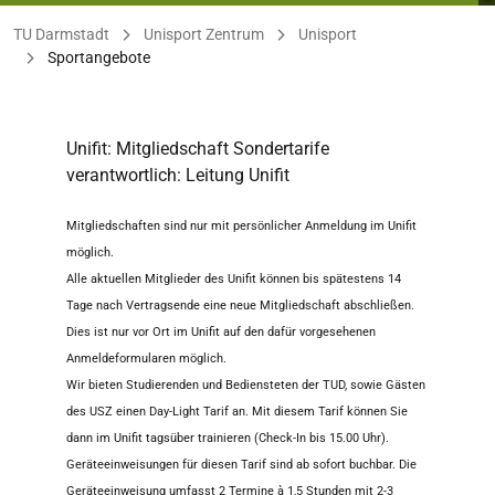
Sie befinden sich hier:
TU Darmstadt
Unisport Zentrum
Unisport
Sportangebote
Unifit: Mitgliedschaft Sondertarife
verantwortlich: Leitung Unifit
Mitgliedschaften sind nur mit persönlicher Anmeldung im Unifit
möglich.
Alle aktuellen Mitglieder des Unifit können bis spätestens 14
Tage nach Vertragsende eine neue Mitgliedschaft abschließen.
Dies ist nur vor Ort im Unifit auf den dafür vorgesehenen
Anmeldeformularen möglich.
Wir bieten Studierenden und Bediensteten der TUD, sowie Gästen
des USZ einen Day-Light Tarif an. Mit diesem Tarif können Sie
dann im Unifit tagsüber trainieren (Check-In bis 15.00 Uhr).
Geräteeinweisungen für diesen Tarif sind ab sofort buchbar. Die
Geräteeinweisung umfasst 2 Termine à 1,5 Stunden mit 2-3