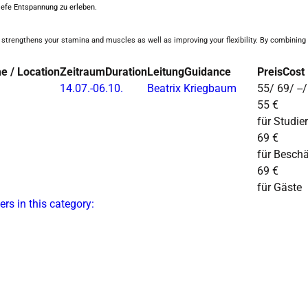
iefe Entspannung zu erleben.
 strengthens your stamina and muscles as well as improving your flexibility. By combining 
e / Location
Zeitraum
Duration
Leitung
Guidance
Preis
Cost
14.07.-
06.10.
Beatrix Kriegbaum
55/ 69/ --
55 €
für Studie
69 €
für Beschä
69 €
für Gäste
ers in this category: