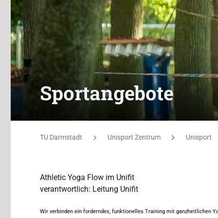
Sportangebote
Sie befinden sich hier:
TU Darmstadt
Unisport Zentrum
Unisport
Athletic Yoga Flow im Unifit
verantwortlich: Leitung Unifit
Wir verbinden ein forderndes, funktionelles Training mit ganzheitlichen 