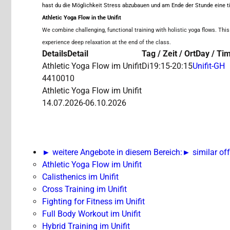
hast du die Möglichkeit Stress abzubauen und am Ende der Stunde eine t
Athletic Yoga Flow in the Unifit
We combine challenging, functional training with holistic yoga flows. This
experience deep relaxation at the end of the class.
Details
Detail
Tag / Zeit / Ort
Day / Tim
Athletic Yoga Flow im Unifit
Di
19:15-20:15
Unifit-GH
4410010
Athletic Yoga Flow im Unifit
14.07.2026-
06.10.2026
► weitere Angebote in diesem Bereich:
► similar off
Athletic Yoga Flow im Unifit
Calisthenics im Unifit
Cross Training im Unifit
Fighting for Fitness im Unifit
Full Body Workout im Unifit
Hybrid Training im Unifit