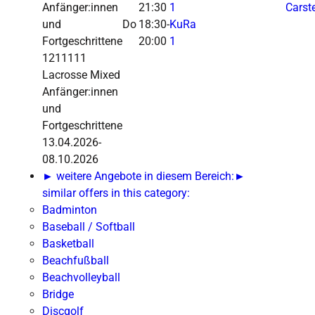
Anfänger:innen
21:30
1
Carst
und
Do
18:30-
KuRa
Fortgeschrittene
20:00
1
1211111
Lacrosse Mixed
Anfänger:innen
und
Fortgeschrittene
13.04.2026-
08.10.2026
► weitere Angebote in diesem Bereich:
►
similar offers in this category:
Badminton
Baseball / Softball
Basketball
Beachfußball
Beachvolleyball
Bridge
Discgolf