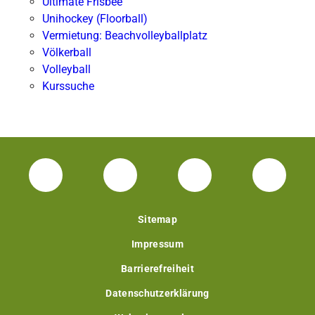
Ultimate Frisbee
Unihockey (Floorball)
Vermietung: Beachvolleyballplatz
Völkerball
Volleyball
Kurssuche
Facebook Unisport-Zentrum
Instagram Unisport-Zentrum
Youtube TU Darms
Linked 
Sitemap
Impressum
Barrierefreiheit
Datenschutzerklärung