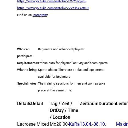
https://www.youtube.com/watch?v=FVZY-phjoc8
https://www.youtube.com/watch?v=VVxCbAAo8LU
Find us on
Instagram
!
Who can
Beginners and advanced players.
participate:
Requirements:
Enthusiasm for physical activity and team sports.
What to bring:
Sports shoes; There are sticks and equipment
available for beginners
Special notes:
The training sessions for men and women take
place at the same time.
Details
Detail
Tag / Zeit /
Zeitraum
Duration
Leitu
Ort
Day / Time
/ Location
Lacrosse
Mixed
Mo
20:00-
KuRa
13.04.-
08.10.
Maxim