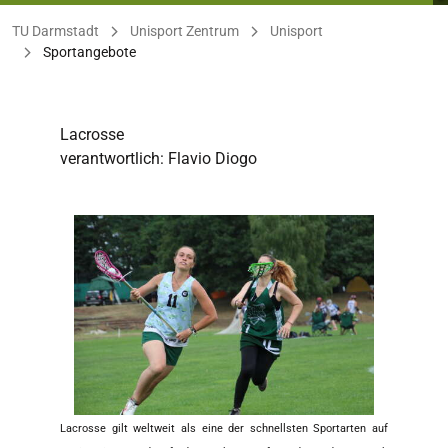
Sie befinden sich hier:
TU Darmstadt
Unisport Zentrum
Unisport
Sportangebote
Lacrosse
verantwortlich: Flavio Diogo
Lacrosse gilt weltweit als eine der schnellsten Sportarten auf