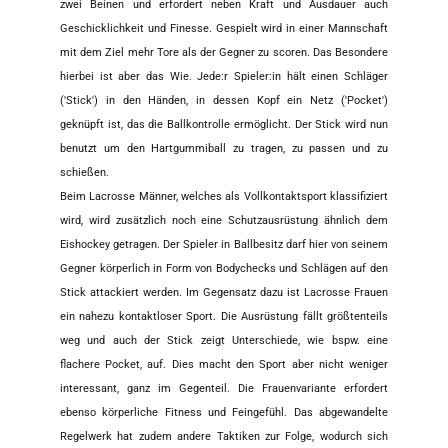
zwei Beinen und erfordert neben Kraft und Ausdauer auch
Geschicklichkeit und Finesse. Gespielt wird in einer Mannschaft
mit dem Ziel mehr Tore als der Gegner zu scoren. Das Besondere
hierbei ist aber das Wie. Jede:r Spieler:in hält einen Schläger
('Stick') in den Händen, in dessen Kopf ein Netz ('Pocket')
geknüpft ist, das die Ballkontrolle ermöglicht. Der Stick wird nun
benutzt um den Hartgummiball zu tragen, zu passen und zu
schießen.
Beim Lacrosse Männer, welches als Vollkontaktsport klassifiziert
wird, wird zusätzlich noch eine Schutzausrüstung ähnlich dem
Eishockey getragen. Der Spieler in Ballbesitz darf hier von seinem
Gegner körperlich in Form von Bodychecks und Schlägen auf den
Stick attackiert werden. Im Gegensatz dazu ist Lacrosse Frauen
ein nahezu kontaktloser Sport. Die Ausrüstung fällt größtenteils
weg und auch der Stick zeigt Unterschiede, wie bspw. eine
flachere Pocket, auf. Dies macht den Sport aber nicht weniger
interessant, ganz im Gegenteil. Die Frauenvariante erfordert
ebenso körperliche Fitness und Feingefühl. Das abgewandelte
Regelwerk hat zudem andere Taktiken zur Folge, wodurch sich