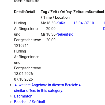
Special notes: None
Details
Detail
Tag / Zeit / Ort
Day
Zeitraum
Duration
L
/ Time / Location
Hurling
Mo
18:30-
KuRa
13.04.-
07.10.
Anfänger:innen
20:00
D
und
Mi
18:30-
Nebenfeld
Fortgeschrittene
20:00
1210711
Hurling
Anfänger:innen
und
Fortgeschrittene
13.04.2026-
07.10.2026
► weitere Angebote in diesem Bereich:
►
similar offers in this category:
Badminton
Baseball / Softball