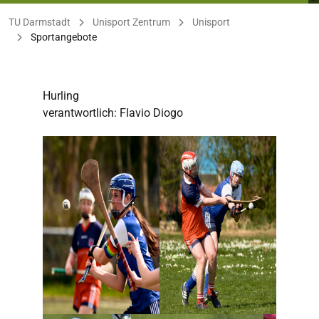
Sie befinden sich hier:
TU Darmstadt
Unisport Zentrum
Unisport
Sportangebote
Hurling
verantwortlich: Flavio Diogo