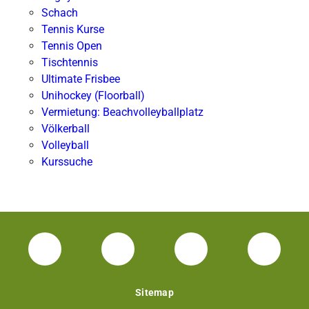
Schach
Tennis Kurse
Tennis Open
Tischtennis
Ultimate Frisbee
Unihockey (Floorball)
Vermietung: Beachvolleyballplatz
Völkerball
Volleyball
Kurssuche
Facebook Unisport-Zentrum
Instagram Unisport-Zentrum
Youtube TU Darms
Linked 
Sitemap