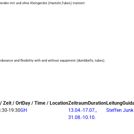
erden mit und ohne Kleingeräte (Hanteln,Tubes) trainiert.
.
endurance and flexibility with and without equipment (dumbbells, tubes).
/ Zeit / Ort
Day / Time / Location
Zeitraum
Duration
Leitung
Guid
:30-19:30
GH
13.04.-
17.07.,
Steffen Junk
31.08.-
10.10.