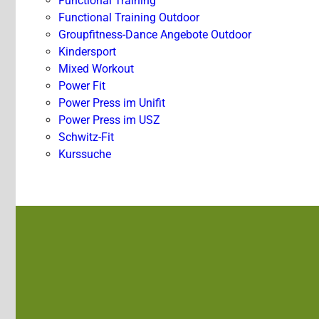
Functional Training
Functional Training Outdoor
Groupfitness-Dance Angebote Outdoor
Kindersport
Mixed Workout
Power Fit
Power Press im Unifit
Power Press im USZ
Schwitz-Fit
Kurssuche