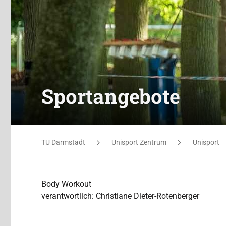
Sportangebote
Sie befinden sich hier:
TU Darmstadt
Unisport Zentrum
Unisport
Body Workout
verantwortlich: Christiane Dieter-Rotenberger