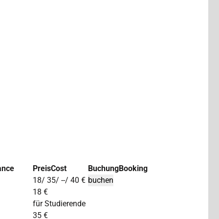
ance
Preis
Cost
Buchung
Booking
18/ 35/ --/ 40 €
18 €
für Studierende
35 €