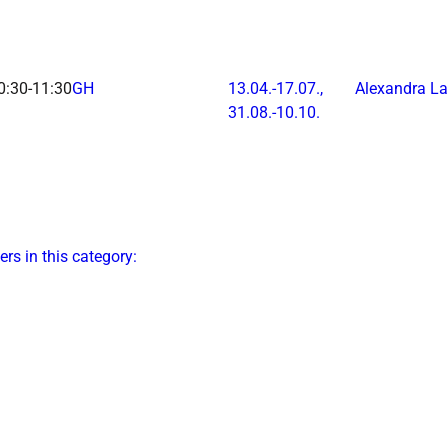
0:30-11:30
GH
13.04.-
17.07.,
Alexandra L
31.08.-
10.10.
ers in this category: