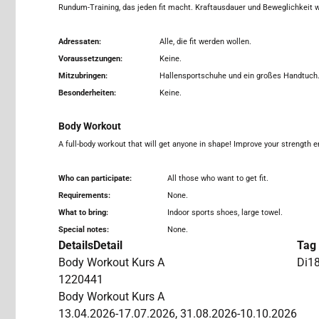
Rundum-Training, das jeden fit macht. Kraftausdauer und Beweglichkeit w
Adressaten:
Alle, die fit werden wollen.
Voraussetzungen:
Keine.
Mitzubringen:
Hallensportschuhe und ein großes Handtuch
Besonderheiten:
Keine.
Body Workout
A full-body workout that will get anyone in shape! Improve your strength 
Who can participate:
All those who want to get fit.
Requirements:
None.
What to bring:
Indoor sports shoes, large towel.
Special notes:
None.
Details
Detail
Tag 
Body Workout
Kurs A
Di
18
1220441
Body Workout Kurs A
13.04.2026-17.07.2026, 31.08.2026-10.10.2026