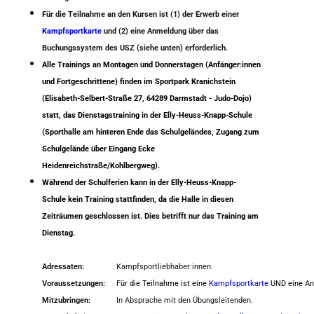
Für die Teilnahme an den Kursen ist (1) der Erwerb einer
Kampfsportkarte
und (2) eine Anmeldung über das
Buchungssystem des USZ (siehe unten) erforderlich.
Alle Trainings an Montagen und Donnerstagen (Anfänger:innen
und Fortgeschrittene) finden im Sportpark Kranichstein
(
Elisabeth-Selbert-Straße 27, 64289 Darmstadt - Judo-Dojo)
statt, das Dienstagstraining in der Elly-Heuss-Knapp-Schule
(Sporthalle am hinteren Ende das Schulgeländes, Zugang zum
Schulgelände über Eingang Ecke
Heidenreichstraße/Kohlbergweg).
Während der Schulferien kann in der Elly-Heuss-Knapp-
Schule kein Training stattfinden, da die Halle in diesen
Zeiträumen geschlossen ist. Dies betrifft nur das Training am
Dienstag.
Adressaten:
Kampfsportliebhaber:innen.
Voraussetzungen:
Für die Teilnahme ist eine
Kampfsportkarte
UND eine An
Mitzubringen:
In Absprache mit den Übungsleitenden.