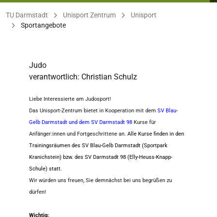
Sie befinden sich hier:
TU Darmstadt
Unisport Zentrum
Unisport
Sportangebote
Judo
verantwortlich: Christian Schulz
Liebe Interessierte am Judosport!
Das Unisport-Zentrum bietet in Kooperation mit dem
SV Blau-
Gelb Darmstadt und dem SV Darmstadt 98
Kurse für
Anfänger:innen und Fortgeschrittene an.
Alle Kurse finden in den
Trainingsräumen des SV Blau-Gelb Darmstadt (Sportpark
Kranichstein) bzw. des SV Darmstadt 98 (Elly-Heuss-Knapp-
Schule) statt
.
Wir würden uns freuen, Sie demnächst bei uns begrüßen zu
dürfen!
Wichtig: