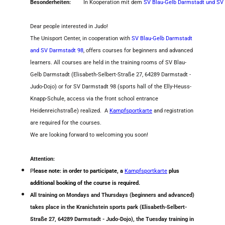
Besonderheiten:
In Kooperation mit dem
SV Blau-Gelb Darmstadt und SV
Dear people interested in Judo!
The Unisport Center, in cooperation with
SV Blau-Gelb Darmstadt
and SV Darmstadt 98
, offers courses for beginners and advanced
learners. All courses are held in the training rooms of SV Blau-
Gelb Darmstadt (Elisabeth-Selbert-Straße 27, 64289 Darmstadt -
Judo-Dojo) or for SV Darmstadt 98 (sports hall of the Elly-Heuss-
Knapp-Schule, access via the front school entrance
Heidenreichstraße) realized. A
Kampfsportkarte
and registration
are required for the courses.
We are looking forward to welcoming you soon!
Attention:
P
lease
note: in order to participate, a
Kampfsportkarte
plus
additional booking of the course is required.
All training on Mondays and Thursdays (beginners and advanced)
takes place in the Kranichstein sports park (Elisabeth-Selbert-
Straße 27, 64289 Darmstadt - Judo-Dojo), the Tuesday training in