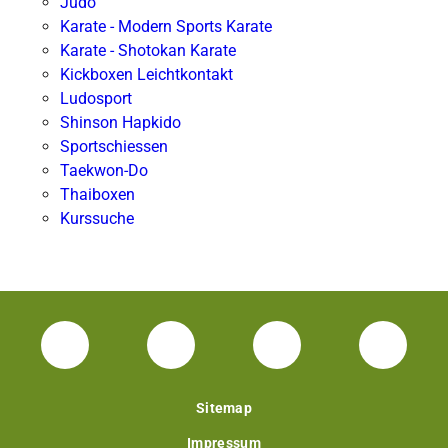
Judo
Karate - Modern Sports Karate
Karate - Shotokan Karate
Kickboxen Leichtkontakt
Ludosport
Shinson Hapkido
Sportschiessen
Taekwon-Do
Thaiboxen
Kurssuche
Facebook Unisport-Zentrum
Instagram Unisport-Zentrum
Youtube TU Darms
Linked 
Sitemap
Impressum