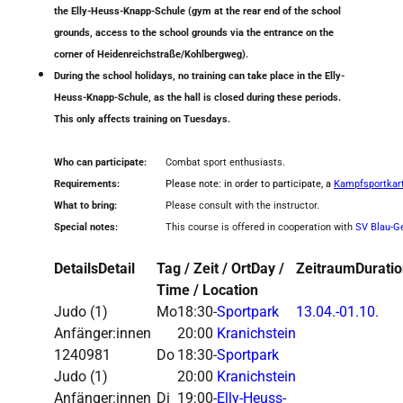
the Elly-Heuss-Knapp-Schule (gym at the rear end of the school
grounds, access to the school grounds via the entrance on the
corner of Heidenreichstraße/Kohlbergweg).
During the school holidays, no training can take place in the Elly-
Heuss-Knapp-Schule, as the hall is closed during these periods.
This only affects training on Tuesdays.
Who can participate:
Combat sport enthusiasts.
Requirements:
Please note: in order to participate, a
Kampfsportkar
What to bring:
Please consult with the instructor.
Special notes:
This course is offered in cooperation with
SV Blau-G
Details
Detail
Tag / Zeit / Ort
Day /
Zeitraum
Durati
Time / Location
Judo
(1)
Mo
18:30-
Sportpark
13.04.-
01.10.
Anfänger:innen
20:00
Kranichstein
1240981
Do
18:30-
Sportpark
Judo (1)
20:00
Kranichstein
Anfänger:innen
Di
19:00-
Elly-Heuss-