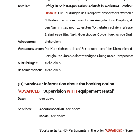
Anreise:
Erfolgt in Selbstorganisation; Ankunft in Workum/Guesthou
Hinweis:
Die Leistungen des Kooperationspartners werden b
Selbstanreise so ein, dass ihr zur Ausgabe bzw. Empfang 
den Nachmittag noch zu ersten "Aktivitäten auf dem Wasser
Zieladresse fürs Navi: Guesthouse; Op de Hoek van de Stal
Adressaten:
siehe oben
Voraussetzungen
:
Der Kurs richtet sich an "Fortgeschrittene" im Kitesurfen, 
Fertigkeiten durch selbstständiges Übung unter kompetent
Mitzubringen
:
siehe oben
Besonderheiten
:
siehe oben
(B) Services / information about the booking option
"
ADVANCED
- Supervision
WITH
equipement rental"
Date:
see above
Services:
Accommodation
: see above
Meals
: see above
Sports activity: (B) Participants in the offer "
ADVANCED
- Supe