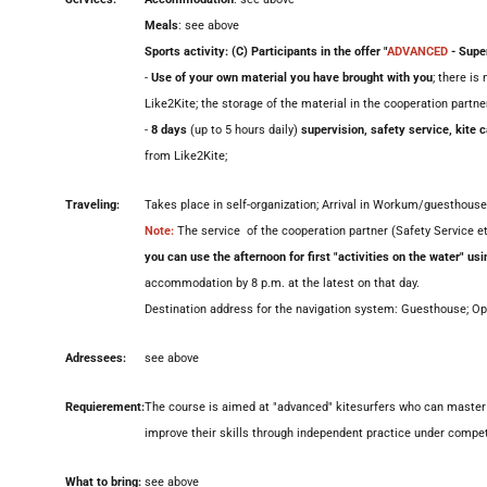
Meals
: see above
Sports activity: (C) Participants in the offer "
ADVANCED
- Supe
-
Use of your own material you have brought with you
; there is
Like2Kite; the storage of the material in the cooperation partne
-
8 days
(up to 5 hours daily)
supervision, safety service, kite c
from Like2Kite;
Traveling:
Takes place in self-organization; Arrival in Workum/guesthouse
Note:
The service of the cooperation partner (Safety Service etc
you can use the afternoon for first "activities on the water" us
accommodation by 8 p.m. at the latest on that day.
Destination address for the navigation system: Guesthouse; O
Adressees:
see above
Requierement:
The course is aimed at "advanced" kitesurfers who can master a
improve their skills through independent practice under compet
What to bring:
see above