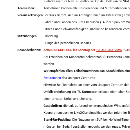
Zieladresse fürs Navi: Guesthouse; Op de Hoek van de Stal
Adressaten:
Teilnehmen können alle Studierenden und Mitarbeitenden d
Voraussetzungen:
Der Kurs richtet sich an Anfänger:innen im Kitesurfen ( sow
Fahren und Landen des Kites bedürfen ). Außer Spaß am Wa
Fitness und Schwimmfähigkeit sind keine besonderen Vora
Mitzubringen:
- Kleidung
- Dinge des persönlichen Bedarfs
Besonderheiten:
ANMELDESCHLUSS ist Sonntag der
10. AUGUST 2026
/ 24:
Bei Erreichen der Mindestteilnehmerzahl (6 Personen) kann
werden.
Wir empfehlen allen Teilnehmer:innen das Abschließen eine
Exkursionen
des Unisport-Zentrums.
Hinweis:
Bei Teilnahme an einer vom Unisport-Zentrum der
Unfallversicherung der TU Darmstadt
erfasst, nicht aber B
einer privaten Unfallversicherung.
Gutschriften
, die ggf. aufgrund von mangelndem Wind anfall
Kooperationspartner Like2Kite eingelöst werden (nicht im
Stand-Up-Paddling
: Die Nutzung von SUP bei No-Wind-Tagen 
müssten bei Bedarf zusätzlich gebucht werden muss. Privatp