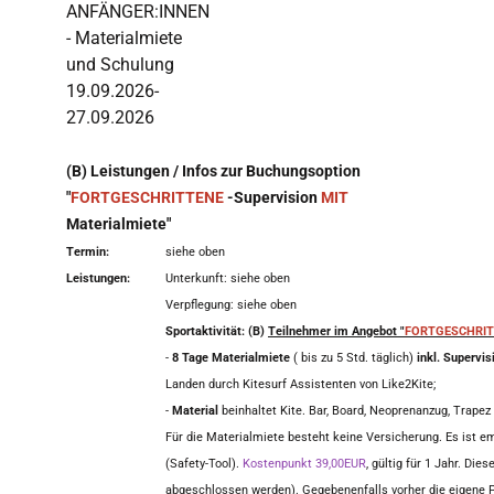
ANFÄNGER:INNEN
- Materialmiete
und Schulung
19.09.2026-
27.09.2026
(B) Leistungen / Infos zur Buchungsoption
"
FORTGESCHRITTENE
-Supervision
MIT
Materialmiete"
Termin:
siehe oben
Leistungen:
Unterkunft: siehe oben
Verpflegung: siehe oben
Sportaktivität: (B)
Teilnehmer im Angebot
"
FORTGESCHRIT
-
8 Tage Materialmiete
( bis zu 5 Std. täglich)
inkl. Supervis
Landen durch Kitesurf Assistenten von Like2Kite;
-
Material
beinhaltet Kite. Bar, Board, Neoprenanzug, Trape
Für die Materialmiete besteht keine Versicherung. Es ist 
(Safety-Tool).
Kostenpunkt 39,00EUR
, gültig für 1 Jahr. Die
abgeschlossen werden). Gegebenenfalls vorher die eigene Pr