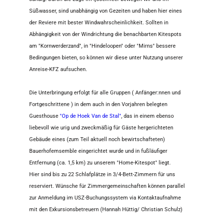
Süßwasser, sind unabhängig von Gezeiten und haben hier eines
der Reviere mit bester Windwahrscheinlichkeit. Sollten in
Abhängigkeit von der Windrichtung die benachbarten Kitespots
am "Kornwerderzand", in "Hindeloopen" oder "Mirns" bessere
Bedingungen bieten, so können wir diese unter Nutzung unserer
Anreise-KFZ aufsuchen.
Die Unterbringung erfolgt für alle Gruppen ( Anfänger:nnen und
Fortgeschrittene ) in dem auch in den Vorjahren belegten
Guesthouse
"Op de Hoek Van de Stal"
, das in einem ebenso
liebevoll wie urig und zweckmäßig für Gäste hergerichteten
Gebäude eines (zum Teil aktuell noch bewirtschafteten)
Bauerhofemsemble eingerichtet wurde und in fußläufiger
Entfernung (ca. 1,5 km) zu unserem "Home-Kitespot" liegt.
Hier sind bis zu 22 Schlafplätze in 3/4-Bett-Zimmern für uns
reserviert. Wünsche für Zimmergemeinschaften können parallel
zur Anmeldung im USZ-Buchungssystem via Kontaktaufnahme
mit den Exkursionsbetreuern (Hannah Hüttig/ Christian Schulz)