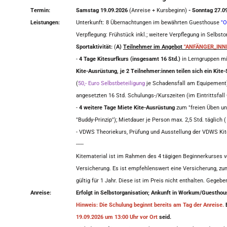
Termin:
Samstag 19.09.2026
(Anreise + Kursbeginn)
- Sonntag 27.0
Leistungen:
Unterkunft: 8 Übernachtungen im bewährten Guesthouse
"O
Verpflegung: Frühstück inkl.; weitere Verpflegung in Selbsto
Sportaktivität:
(
A)
Teilnehmer im Angebot
"ANFÄNGER_INN
-
4 Tage Kitesurfkurs (insgesamt 16 Std.)
in Lerngruppen mi
Kite-Ausrüstung, je 2 Teilnehmer:innen teilen sich ein Kite-
(
50,- Euro Selbstbeteiligung
je Schadensfall am Equipement);
angesetzten 16 Std. Schulungs-/Kurszeiten (im Eintrittsfall
-
4 weitere Tage Miete Kite-Ausrüstung
zum "freien Üben unt
"Buddy-Prinzip"); Mietdauer je Person max. 2,5 Std. täglich (
- VDWS Theoriekurs, Prüfung und Ausstellung der VDWS Kit
-----
Kitematerial ist im Rahmen des 4 tägigen Beginnerkurses ver
Versicherung. Es ist empfehlenswert eine Versicherung, zu
gültig für 1 Jahr. Diese ist im Preis nicht enthalten. Gegebe
Anreise:
Erfolgt in Selbstorganisation; Ankunft in Workum/Guesthou
Hinwei
s: Die Schulung beginnt bereits am Tag der Anreise.
19.09.2026 um 13:00 Uhr vor Ort
seid.