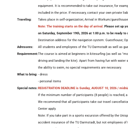
equipment. It is recommended to take out insurance, for examp
included in the price. If necessary, contact your own private lia
Traveling:
Takes place in self-organization; Arrival in Workum/guesthouse
Note:
The training starts on the day of arrival.
Please set up yo
on Saturday, September 19th, 2026 at 1:00 p.m. to be ready to s
Destination address for the navigation system: Guesthouse; O
Adressees:
All students and employees of the TU Darmstadt as well as gue
Requierement:
The course is aimed at beginners in kitesurfing (as well as "mo
driving and landing the kite). Apart from having fun with water
the ability to swim, no special requirements are necessary.
What to bring:
- dress
- personal items
Special notes:
REGISTRATION DEADLINE is Sunday, AUGUST 10, 2026 / midni
If the minimum number of participants (8 people) is reached, a 
We recommend that all participants take out travel cancellati
Center apply.
Note: If you take part in a sports excursion offered by the Uni
accident insurance of the TU Darmstadt, but not employees of 