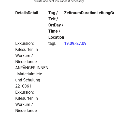
private accident insurance if necessary.
Details
Detail
Tag /
Zeitraum
Duration
Leitung
G
Zeit /
Ort
Day /
Time /
Location
Exkursion:
tägl.
19.09.-
27.09.
Kitesurfen in
Workum /
Niederlande
ANFÄNGER:INNEN
- Materialmiete
und Schulung
2210061
Exkursion:
Kitesurfen in
Workum /
Niederlande