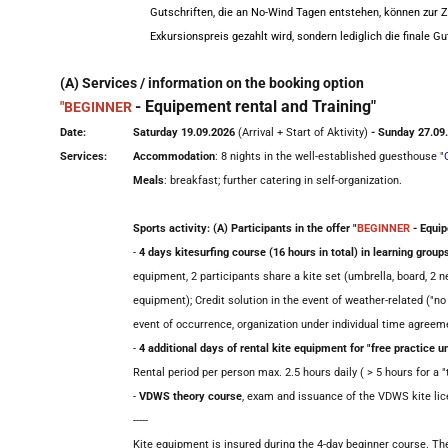
Gutschriften, die an No-Wind Tagen entstehen, können zur 
Exkursionspreis gezahlt wird, sondern lediglich die finale 
(A) Services / information on the booking option
- Equipement rental and Training"
"
BEGINNER
Date:
Saturday 19.09.2026
(Arrival + Start of Aktivity)
- Sunday 27.09
Services:
Accommodation
: 8 nights in the well-established guesthouse "
Meals
: breakfast; further catering in self-organization.
Sports activity: (A) Participants in the offer "
BEGINNER
- Equi
-
4 days kitesurfing course (16 hours in total) in learning group
equipment, 2 participants share a kite set (umbrella, board, 2 n
equipment); Credit solution in the event of weather-related ("no
event of occurrence, organization under individual time agreem
-
4 additional days of rental kite equipment for "free practice u
Rental period per person max. 2.5 hours daily ( > 5 hours for a 
-
VDWS theory course
, exam and issuance of the VDWS kite lice
-----
Kite equipment is insured during the 4-day beginner course. Ther