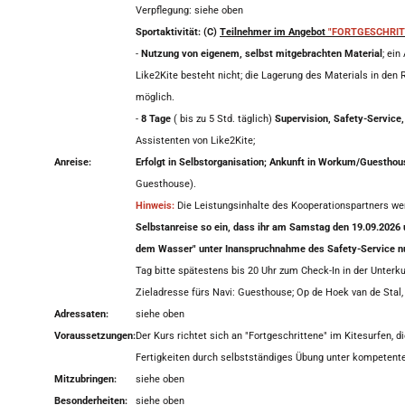
Verpflegung: siehe oben
Sportaktivität: (C)
Teilnehmer im Angebot
"
FORTGESCHRIT
-
Nutzung von eigenem, selbst mitgebrachten Material
; ei
Like2Kite besteht nicht; die Lagerung des Materials in de
möglich.
-
8 Tage
( bis zu 5 Std. täglich)
Supervision, Safety-Service,
Assistenten von Like2Kite;
Anreise:
Erfolgt in Selbstorganisation; Ankunft in Workum/Guestho
Guesthouse).
Hinweis:
Die Leistungsinhalte des Kooperationspartners wer
Selbstanreise so ein, dass ihr am Samstag den 19.09.2026 u
dem Wasser" unter Inanspruchnahme des Safety-Service n
Tag bitte spätestens bis 20 Uhr zum Check-In in der Unterku
Zieladresse fürs Navi: Guesthouse; Op de Hoek van de Stal
Adressaten:
siehe oben
Voraussetzungen:
Der Kurs richtet sich an "Fortgeschrittene" im Kitesurfen, 
Fertigkeiten durch selbstständiges Übung unter kompetent
Mitzubringen:
siehe oben
Besonderheiten:
siehe oben