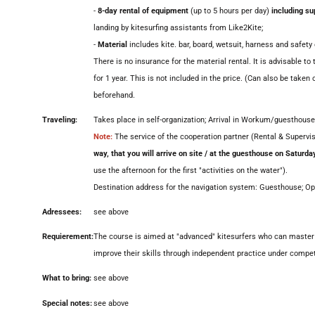
-
8-day rental of equipment
(up to 5 hours per day)
including su
landing by kitesurfing assistants from Like2Kite;
-
Material
includes kite. bar, board, wetsuit, harness and safet
There is no insurance for the material rental. It is advisable t
for 1 year. This is not included in the price. (Can also be taken 
beforehand.
Traveling:
Takes place in self-organization; Arrival in Workum/guesthouse
Note:
The service of the cooperation partner (Rental & Supervisi
way, that you will arrive on site / at the guesthouse on Saturda
use the afternoon for the first "activities on the water").
Destination address for the navigation system: Guesthouse; O
Adressees:
see above
Requierement:
The course is aimed at "advanced" kitesurfers who can master a
improve their skills through independent practice under compet
What to bring:
see above
Special notes:
see above