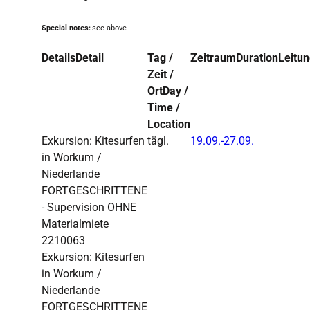
Special notes:
see above
Details
Detail
Tag /
Zeitraum
Duration
Leitu
Zeit /
Ort
Day /
Time /
Location
Exkursion: Kitesurfen
tägl.
19.09.-
27.09.
in Workum /
Niederlande
FORTGESCHRITTENE
- Supervision OHNE
Materialmiete
2210063
Exkursion: Kitesurfen
in Workum /
Niederlande
FORTGESCHRITTENE