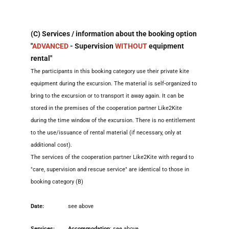
(C) Services / information about the booking option
"
ADVANCED
- Supervision
WITHOUT
equipment
rental"
The participants in this booking category use their private kite
equipment during the excursion. The material is self-organized to
bring to the excursion or to transport it away again. It can be
stored in the premises of the cooperation partner Like2Kite
during the time window of the excursion. There is no entitlement
to the use/issuance of rental material (if necessary, only at
additional cost).
The services of the cooperation partner Like2Kite with regard to
"care, supervision and rescue service" are identical to those in
booking category (B)
Date:
see above
Services:
Accommodation
: see above