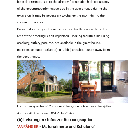
been determined. Due to the already foreseeable high occupancy
of the accommodation capacities in the guest house during the
excursion, it may be necessary to change the room during the
course of the stay.
Breakfast in the guest house is included in the course fees. The
rest of the catering is self-organized. Cooking facilities including
crockery, cutlery, pots etc. are available in the guest house.
Inexpensive supermarkets (e.g. "Aldi") are about 500m away from
the guesthouse.
For further questions: Christian Schulz, mail: christian.schulz@tu-
darmstadt.de or phone: 06151 16-7656-2
(A) Leistungen / Infos zur Buchungsoption
"
ANFÄNGER
- Materialmiete und Schulung"