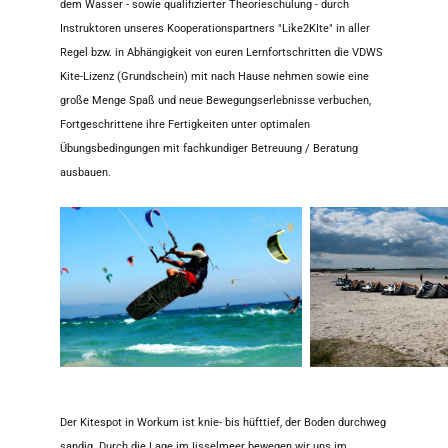
dem Wasser - sowie qualifizierter Theorieschulung - durch
Instruktoren unseres Kooperationspartners "Like2KIte" in aller
Regel bzw. in Abhängigkeit von euren Lernfortschritten die VDWS
Kite-Lizenz (Grundschein) mit nach Hause nehmen sowie eine
große Menge Spaß und neue Bewegungserlebnisse verbuchen,
Fortgeschrittene ihre Fertigkeiten unter optimalen
Übungsbedingungen mit fachkundiger Betreuung / Beratung
ausbauen.
Der Kitespot in Workum ist knie- bis hüfttief, der Boden durchweg
sandig. Durch die Lage im Ijsselmeer bewegen wir uns im