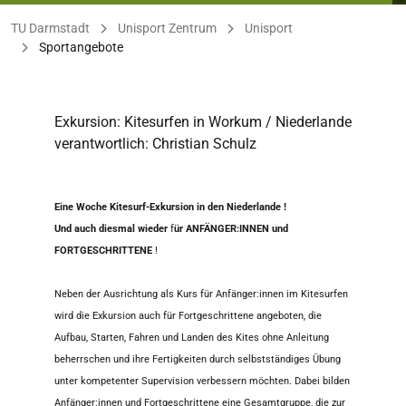
Sie befinden sich hier:
TU Darmstadt
Unisport Zentrum
Unisport
Sportangebote
Exkursion: Kitesurfen in Workum / Niederlande
verantwortlich: Christian Schulz
Eine Woche Kitesurf-Exkursion in den Niederlande !
Und auch diesmal wieder
f
ür ANFÄNGER:INNEN und
FORTGESCHRITTENE
!
Neben der Ausrichtung als Kurs für Anfänger:innen im Kitesurfen
wird die Exkursion auch für Fortgeschrittene angeboten, die
Aufbau, Starten, Fahren und Landen des Kites ohne Anleitung
beherrschen und ihre Fertigkeiten durch selbstständiges Übung
unter kompetenter Supervision verbessern möchten. Dabei bilden
Anfänger:innen und Fortgeschrittene eine Gesamtgruppe, die zur