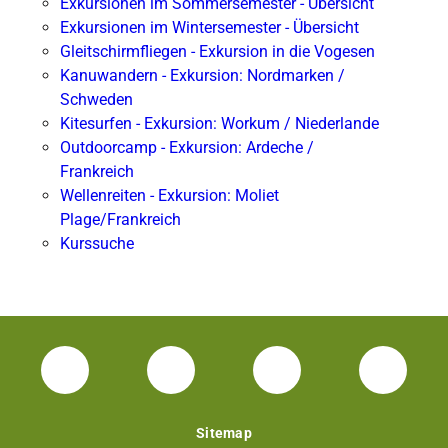
Exkursionen im Sommersemester - Übersicht
Exkursionen im Wintersemester - Übersicht
Gleitschirmfliegen - Exkursion in die Vogesen
Kanuwandern - Exkursion: Nordmarken /
Schweden
Kitesurfen - Exkursion: Workum / Niederlande
Outdoorcamp - Exkursion: Ardeche /
Frankreich
Wellenreiten - Exkursion: Moliet
Plage/Frankreich
Kurssuche
Facebook Unisport-Zentrum
Instagram Unisport-Zentrum
Youtube TU Darms
Linked 
Sitemap