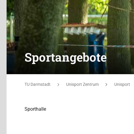
Sportangebote
Sie befinden sich hier:
TU Darmstadt
Unisport Zentrum
Unisport
Sporthalle