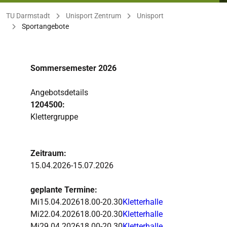
Sie befinden sich hier:
TU Darmstadt
Unisport Zentrum
Unisport
Sportangebote
Sommersemester 2026
Angebotsdetails
1204500:
Klettergruppe
Zeitraum:
15.04.2026-15.07.2026
geplante Termine:
Mi
15.04.2026
18.00-20.30
Kletterhalle
Mi
22.04.2026
18.00-20.30
Kletterhalle
Mi
29.04.2026
18.00-20.30
Kletterhalle