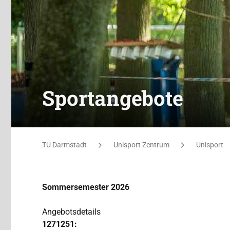
Sportangebote
Sie befinden sich hier:
TU Darmstadt
Unisport Zentrum
Unisport
Sommersemester 2026
Angebotsdetails
1271251: