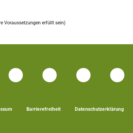
e Voraussetzungen erfüllt sein)
Facebook Unisport-Zentrum
Instagram Unisport-Z
Youtube TU 
Link
essum
Barrierefreiheit
Datenschutzerklärung