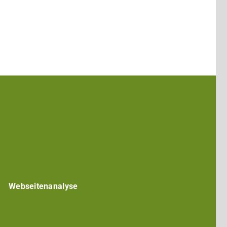
entrum
Darmstadt
ed in
Webseitenanalyse