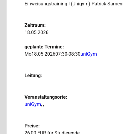
Einweisungstraining I (Unigym) Patrick Sameni
Zeitraum:
18.05.2026
geplante Termine:
Mo
18.05.2026
07:30-08:30
uniGym
Leitung:
Veranstaltungsorte:
uniGym
, ,
Preise:
26,00 EUR für Studierende