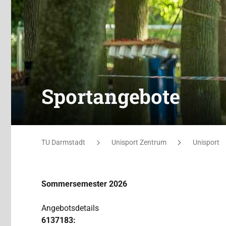
Sportangebote
Sie befinden sich hier:
TU Darmstadt
Unisport Zentrum
Unisport
Sommersemester 2026
Angebotsdetails
6137183: