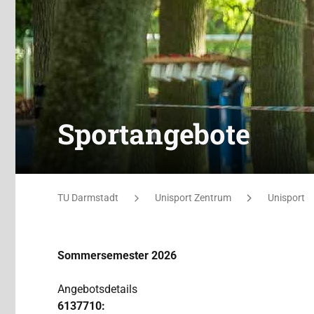
Sportangebote
Sie befinden sich hier:
TU Darmstadt
Unisport Zentrum
Unisport
Sommersemester 2026
Angebotsdetails
6137710: