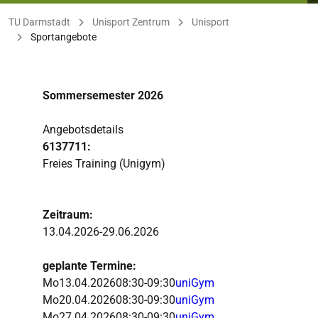
Sie befinden sich hier:
TU Darmstadt
Unisport Zentrum
Unisport
Sportangebote
Sommersemester 2026
Angebotsdetails
6137711:
Freies Training (Unigym)
Zeitraum:
13.04.2026-29.06.2026
geplante Termine:
Mo
13.04.2026
08:30-09:30
uniGym
Mo
20.04.2026
08:30-09:30
uniGym
Mo
27.04.2026
08:30-09:30
uniGym