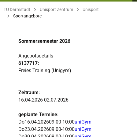
Sie befinden sich hier:
TU Darmstadt
Unisport Zentrum
Unisport
Sportangebote
Sommersemester 2026
Angebotsdetails
6137717:
Freies Training (Unigym)
Zeitraum:
16.04.2026-02.07.2026
geplante Termine:
Do
16.04.2026
09:00-10:00
uniGym
Do
23.04.2026
09:00-10:00
uniGym
Do
30.04.2026
09:00-10:00
uniGym