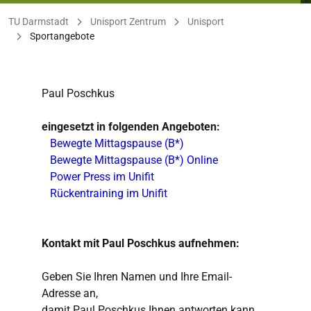
Sie befinden sich hier:
TU Darmstadt
Unisport Zentrum
Unisport
Sportangebote
Paul Poschkus
eingesetzt in folgenden Angeboten:
Bewegte Mittagspause (B*)
Bewegte Mittagspause (B*) Online
Power Press im Unifit
Rückentraining im Unifit
Kontakt mit Paul Poschkus aufnehmen:
Geben Sie Ihren Namen und Ihre Email-
Adresse an,
damit Paul Poschkus Ihnen antworten kann.