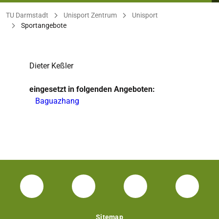
Sie befinden sich hier:
TU Darmstadt
Unisport Zentrum
Unisport
Sportangebote
Dieter Keßler
eingesetzt in folgenden Angeboten:
Baguazhang
Facebook Unisport-Zentrum
Instagram Unisport-Zentrum
Youtube TU Darms
Linked 
Sitemap