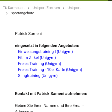
Sie befinden sich hier:
TU Darmstadt
Unisport Zentrum
Unisport
Sportangebote
Patrick Sameni
eingesetzt in folgenden Angeboten:
Einweisungstraining I (Unigym)
Fit im Zirkel (Unigym)
Freies Training (Unigym)
Freies Training - 10er Karte (Unigym)
Slingtraining (Unigym)
Kontakt mit Patrick Sameni aufnehmen:
Geben Sie Ihren Namen und Ihre Email-
Adresse an,