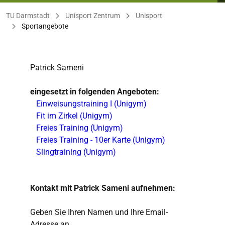
Sie befinden sich hier:
TU Darmstadt
Unisport Zentrum
Unisport
Sportangebote
Patrick Sameni
eingesetzt in folgenden Angeboten:
Einweisungstraining I (Unigym)
Fit im Zirkel (Unigym)
Freies Training (Unigym)
Freies Training - 10er Karte (Unigym)
Slingtraining (Unigym)
Kontakt mit Patrick Sameni aufnehmen:
Geben Sie Ihren Namen und Ihre Email-
Adresse an,