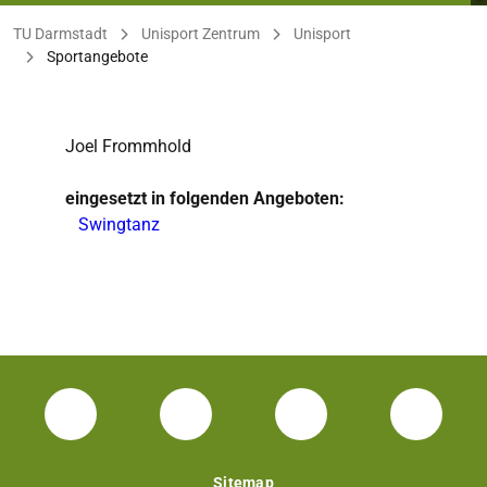
Sie befinden sich hier:
TU Darmstadt
Unisport Zentrum
Unisport
Sportangebote
Joel Frommhold
eingesetzt in folgenden Angeboten:
Swingtanz
Facebook Unisport-Zentrum
Instagram Unisport-Zentrum
Youtube TU Darms
Linked 
Sitemap