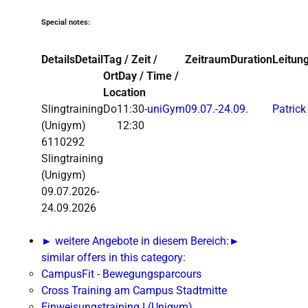
Special notes:
Details
Detail
Tag / Zeit /
Zeitraum
Duration
Leitun
Ort
Day / Time /
Location
Slingtraining
Do
11:30-
uniGym
09.07.-
24.09.
Patric
(Unigym)
12:30
6110292
Slingtraining
(Unigym)
09.07.2026-
24.09.2026
► weitere Angebote in diesem Bereich:
►
similar offers in this category:
CampusFit - Bewegungsparcours
Cross Training am Campus Stadtmitte
Einweisungstraining I (Unigym)