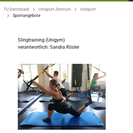
Sie befinden sich hier:
TU Darmstadt
Unisport Zentrum
Unisport
Sportangebote
Slingtraining (Unigym)
verantwortlich: Sandra Rösler